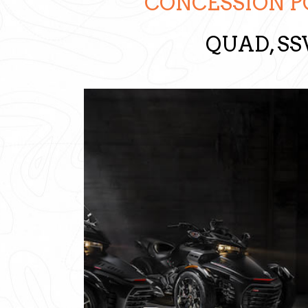
CONCESSION P
QUAD, SS
Découvrez notre Gamme
Sport Evasion est fier de vous présenter nos
dernières nouveautés où performance, confort
et innovation se retrouvent dans chacun de nos
modèles.
Quad
SSV