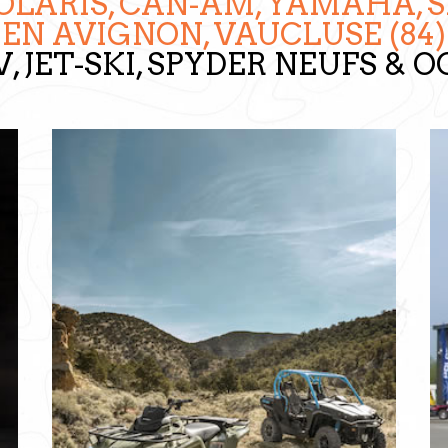
OLARIS, CAN-AM, YAMAHA, S
EN AVIGNON, VAUCLUSE (84)
V, JET-SKI, SPYDER NEUFS & 
Retrouvez ici tous nos véhicules d’occasion
entièrement révisés et suivis par notre atelier
hautement qualifié.
Quad
SSV
Jet-Ski