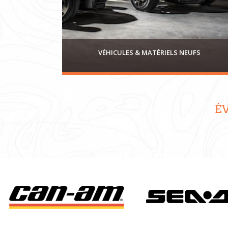
Jet-Ski
Spyder
Ryker
VÉHICULES & MATÉRIELS NEUFS
É