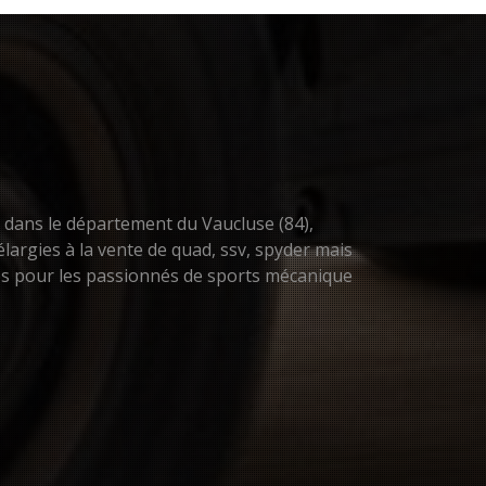
n dans le département du Vaucluse (84),
largies à la vente de quad, ssv, spyder mais
res pour les passionnés de sports mécanique