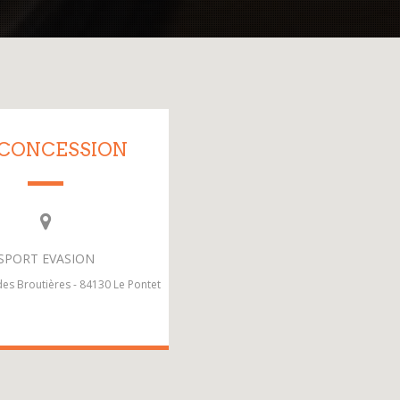
 CONCESSION
SPORT EVASION
es Broutières - 84130 Le Pontet