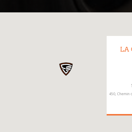
LA
450, Chemin d