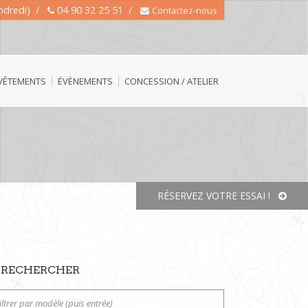
endredi) /
04 90 32 25 51 /
Contactez-nous
 VÊTEMENTS
ÉVÈNEMENTS
CONCESSION / ATELIER
N
RÉSERVEZ VOTRE ESSAI !
RECHERCHER