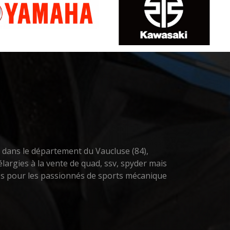
n dans le département du Vaucluse (84),
largies à la vente de quad, ssv, spyder mais
res pour les passionnés de sports mécanique