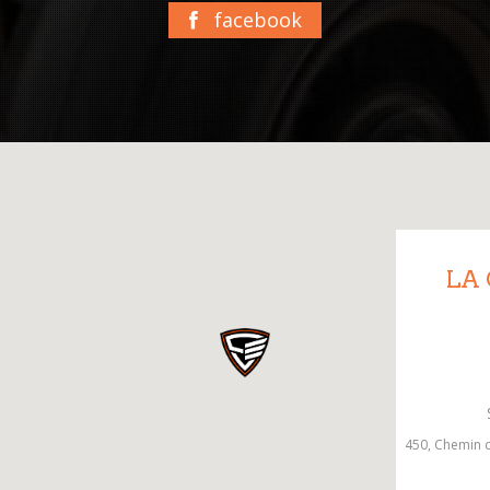
facebook
LA
450, Chemin d