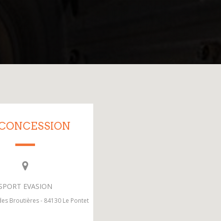
 CONCESSION
SPORT EVASION
es Broutières - 84130 Le Pontet