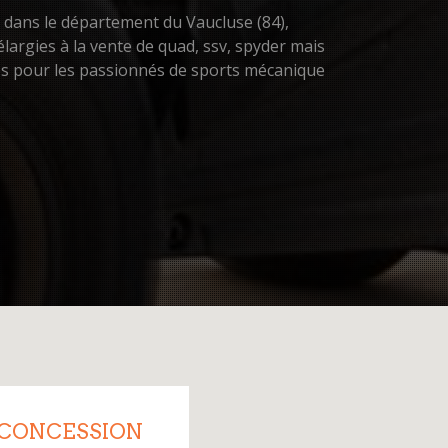
n dans le département du Vaucluse (84),
largies à la vente de quad, ssv, spyder mais
res pour les passionnés de sports mécanique
 CONCESSION