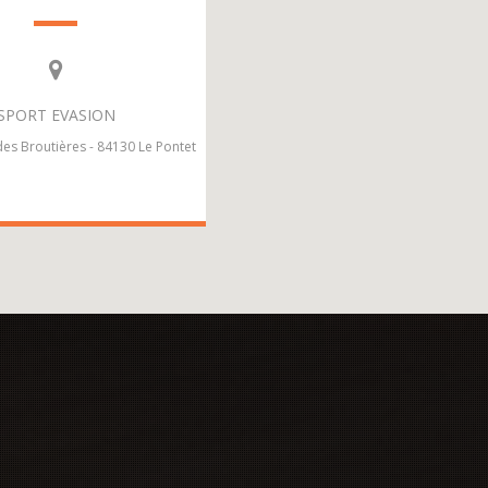
SPORT EVASION
es Broutières - 84130 Le Pontet