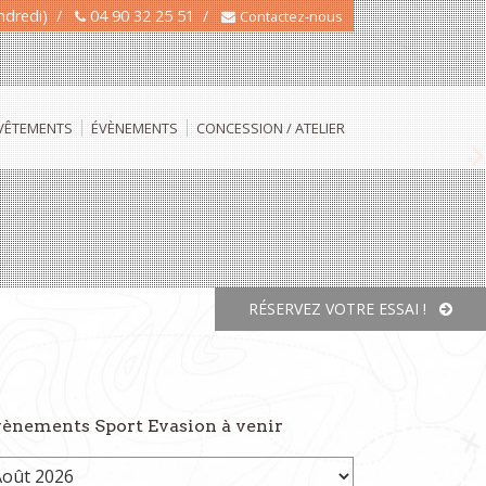
endredi) /
04 90 32 25 51 /
Contactez-nous
 VÊTEMENTS
ÉVÈNEMENTS
CONCESSION / ATELIER
N
RÉSERVEZ VOTRE ESSAI !
ènements Sport Evasion à venir