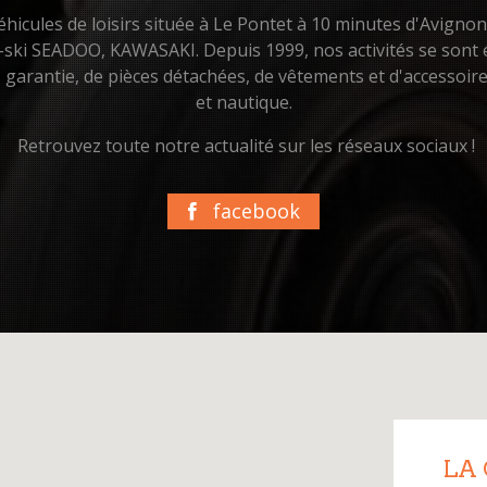
hicules de loisirs située à Le Pontet à 10 minutes d'Avigno
t-ski SEADOO, KAWASAKI. Depuis 1999, nos activités se sont é
us garantie, de pièces détachées, de vêtements et d'accessoi
et nautique.
Retrouvez toute notre actualité sur les réseaux sociaux !
facebook
LA