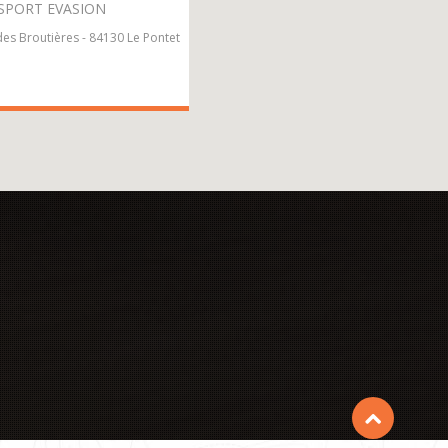
SPORT EVASION
es Broutières - 84130 Le Pontet