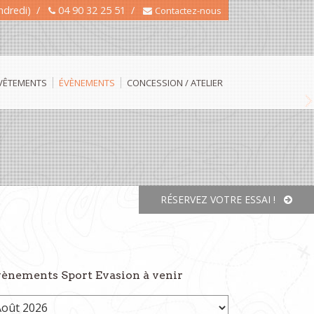
endredi) /
04 90 32 25 51 /
Contactez-nous
 VÊTEMENTS
ÉVÈNEMENTS
CONCESSION / ATELIER
N
RÉSERVEZ VOTRE ESSAI !
ènements Sport Evasion à venir