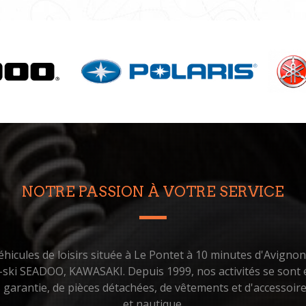
NOTRE PASSION À VOTRE SERVICE
hicules de loisirs située à Le Pontet à 10 minutes d'Avigno
t-ski SEADOO, KAWASAKI. Depuis 1999, nos activités se sont é
us garantie, de pièces détachées, de vêtements et d'accessoi
et nautique.