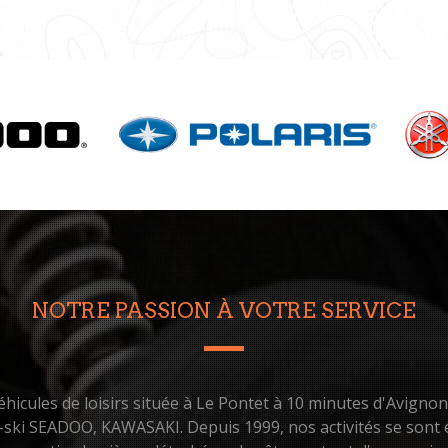
NOTRE PASSION À VOTRE SERVICE
hicules de loisirs située à Le Pontet à 10 minutes d'Avigno
t-ski SEADOO, KAWASAKI. Depuis 1999, nos activités se sont é