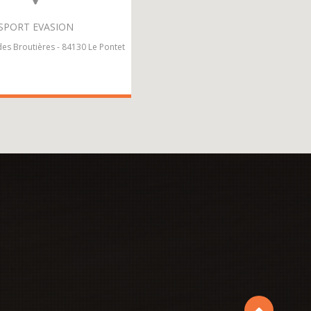
SPORT EVASION
es Broutières - 84130 Le Pontet