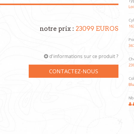
Typ
Loi
Cy
16
notre prix :
23099 EUROS
Po
36
d'informations sur ce produit ?
Ch
23
CONTACTEZ-NOUS
Co
Bl
Nb