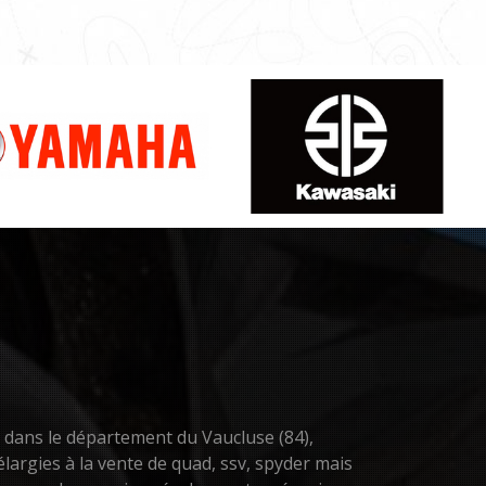
n dans le département du Vaucluse (84),
largies à la vente de quad, ssv, spyder mais