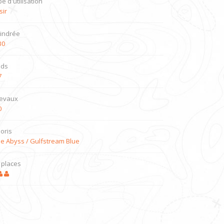
e d'utilisation
sir
lindrée
30
ids
7
evaux
0
loris
ue Abyss / Gulfstream Blue
 places