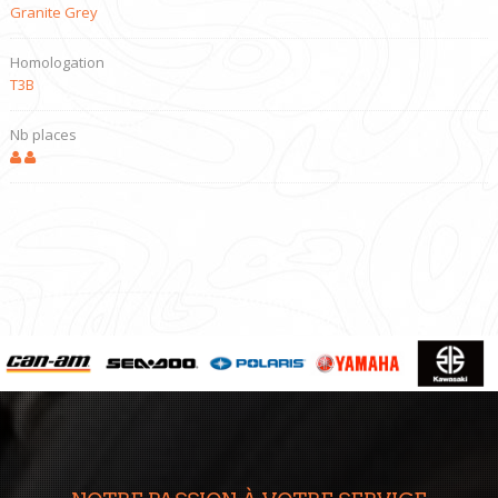
Granite Grey
Homologation
T3B
Nb places