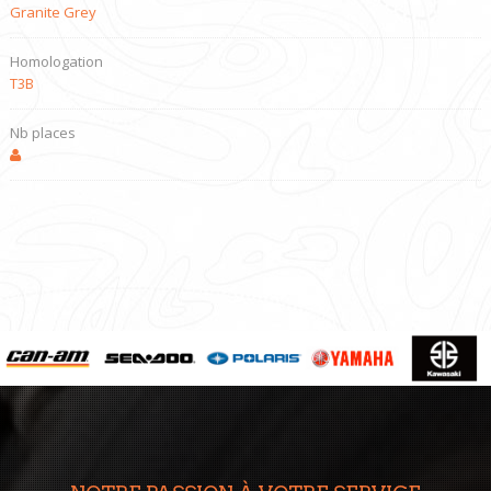
Granite Grey
Homologation
T3B
Nb places