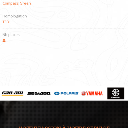
Compass Green
Homologation
T3B
Nb places