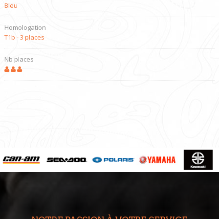
Bleu
Homologation
T1b - 3 places
Nb places